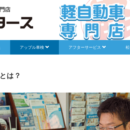
報
アップル車検
アフターサービス
松
とは？