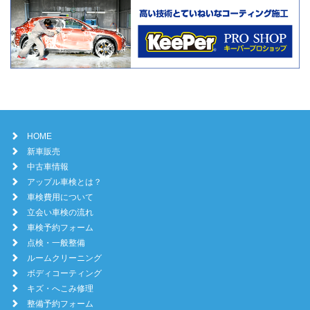
HOME
新車販売
中古車情報
アップル車検とは？
車検費用について
立会い車検の流れ
車検予約フォーム
点検・一般整備
ルームクリーニング
ボディコーティング
キズ・へこみ修理
整備予約フォーム