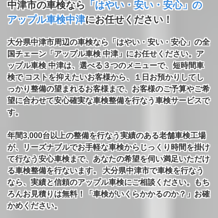
中津市の車検なら
「はやい・安い・安心」の
アップル車検中津
にお任せください！
大分県中津市周辺の車検なら「はやい・安い・安心」の全
国チェーン「アップル車検 中津」にお任せください。ア
ップル車検 中津は、選べる３つのメニューで、短時間車
検で コストを抑えたいお客様から、１日お預かりしてし
っかり整備の望まれるお客様まで、お客様のご予算やご希
望に合わせて安心確実な車検整備を行なう車検サービスで
す。
年間3,000台以上の整備を行なう実績のある老舗車検工場
が、リーズナブルでお手軽な車検からじっくり時間を掛け
て行なう安心車検まで、あなたの希望を伺い満足いただけ
る車検整備を行ないます。 大分県中津市で車検を行なう
なら、実績と信頼のアップル車検にご相談ください。もち
ろんお見積りは無料！「車検がいくらかかるのか？」お確
かめください。