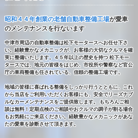
昭和４４年創業の老舗自動車整備工場
が愛車
のメンテナンスを行ないます
中津市周辺の自動車整備は松下モータースへお任せ下さ
い。経験豊かなメカニックが、お客様の大切なクルマを確
実に整備いたします。４５年以上の歴史を持つ 松下モー
タースでは、地元の皆様をはじめ、市役所や警察など官公
庁の車両整備も任されている、信頼の整備工場です。
地域の皆様に喜ばれる整備をしっかり行うとともに、これ
から当店をご利用いただくお客様にも、安全でリーズナブ
ルなカーメンテナンスをご提供致します。 もちろんご相
談は無料！定期点検のご相談やおクルマの調子が割る場合
もお気軽にご来店ください。経験豊かなメカニックがあな
たの愛車を診断させて頂きます。